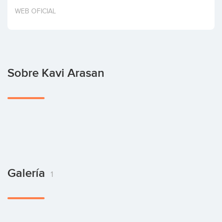
Invertir
WEB OFICIAL
Sobre Kavi Arasan
Galería
1