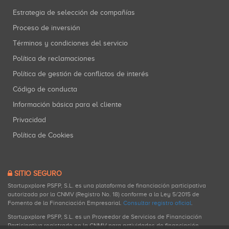
Estrategia de selección de compañías
Proceso de inversión
Términos y condiciones del servicio
Política de reclamaciones
Política de gestión de conflictos de interés
Código de conducta
Información básica para el cliente
Privacidad
Política de Cookies
SITIO SEGURO
Startupxplore PSFP, S.L. es una plataforma de financiación participativa
autorizada por la CNMV (Registro No. 18) conforme a la Ley 5/2015 de
Fomento de la Financiación Empresarial.
Consultar registro oficial
.
Startupxplore PSFP, S.L. es un Proveedor de Servicios de Financiación
Participativa registrado en la CNMV para actividades de financiación