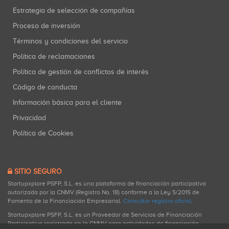
Estrategia de selección de compañías
Proceso de inversión
Términos y condiciones del servicio
Política de reclamaciones
Política de gestión de conflictos de interés
Código de conducta
Información básica para el cliente
Privacidad
Política de Cookies
SITIO SEGURO
Startupxplore PSFP, S.L. es una plataforma de financiación participativa
autorizada por la CNMV (Registro No. 18) conforme a la Ley 5/2015 de
Fomento de la Financiación Empresarial.
Consultar registro oficial
.
Startupxplore PSFP, S.L. es un Proveedor de Servicios de Financiación
Participativa registrado en la CNMV para actividades de financiación