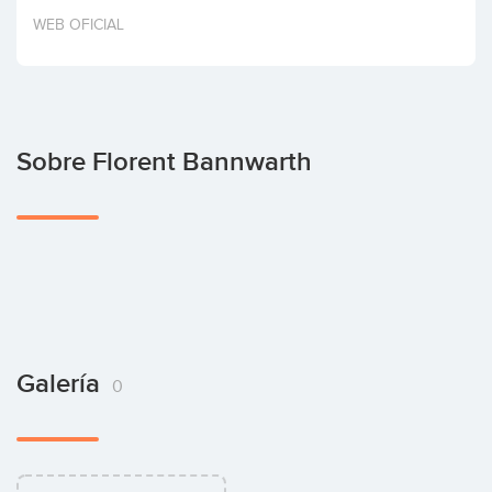
Invertir
WEB OFICIAL
Sobre Florent Bannwarth
Galería
0