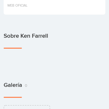
Invertir
WEB OFICIAL
Sobre Ken Farrell
Galería
0