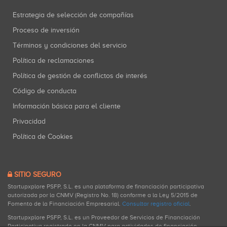
Estrategia de selección de compañías
Proceso de inversión
Términos y condiciones del servicio
Política de reclamaciones
Política de gestión de conflictos de interés
Código de conducta
Información básica para el cliente
Privacidad
Política de Cookies
SITIO SEGURO
Startupxplore PSFP, S.L. es una plataforma de financiación participativa
autorizada por la CNMV (Registro No. 18) conforme a la Ley 5/2015 de
Fomento de la Financiación Empresarial.
Consultar registro oficial
.
Startupxplore PSFP, S.L. es un Proveedor de Servicios de Financiación
Participativa registrado en la CNMV para actividades de financiación