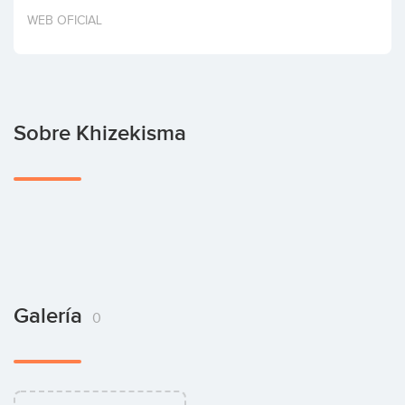
Invertir
WEB OFICIAL
Sobre Khizekisma
Galería
0