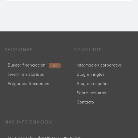
SECCIONES
NOSOTROS
Buscar financiación
Información corporativa
NEW
Invertir en startups
Blog en inglés
Preguntas frecuentes
Blog en español
Sobre nosotros
Contacto
MÁS INFORMACIÓN
Estrategia de selección de compañías