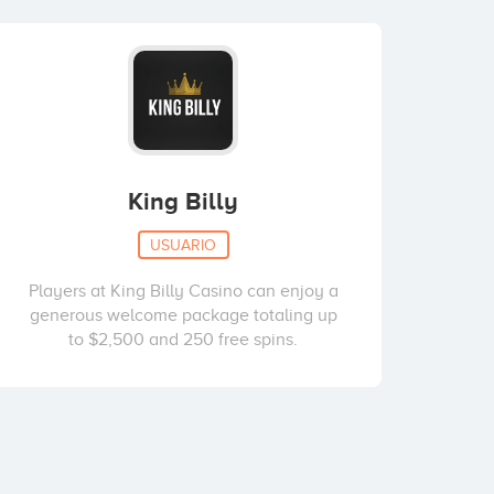
King Billy
USUARIO
Players at King Billy Casino can enjoy a
generous welcome package totaling up
to $2,500 and 250 free spins.