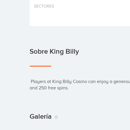
SECTORES
Sobre King Billy
 Players at King Billy Casino can enjoy a generous welcome package totaling up to $2,500 
and 250 free spins.
Galería
0