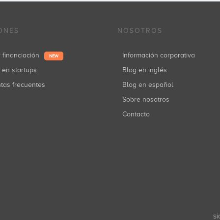
ONES
NOSOTROS
r financiación
Información corporativa
NEW
r en startups
Blog en inglés
ntas frecuentes
Blog en español
Sobre nosotros
Contacto
SÍ