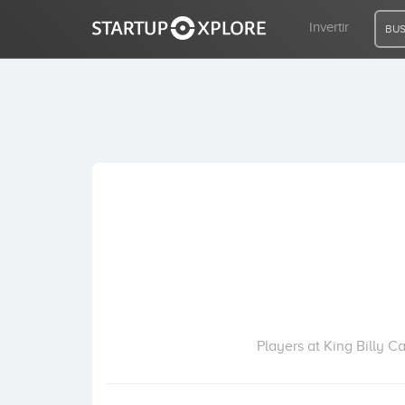
Invertir
BUS
BUSCO FINANCIACIÓN
REGISTRO
ACCESO
Inicio
Invertir
Players at King Billy 