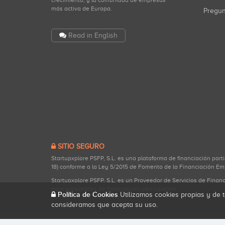
crecimiento, y la comunidad de empresas
más activa de Europa.
Pregu
Read in English
SITIO SEGURO
Startupxplore PSFP, S.L. es una plataforma de financiación part
18) conforme a la Ley 5/2015 de Fomento de la Financiación Em
Startupxplore PSFP, S.L. es un Proveedor de Servicios de Finan
para actividades de financiación participativa.
Política de Cookies
Utilizamos cookies propias y de t
consideramos que acepta su uso.