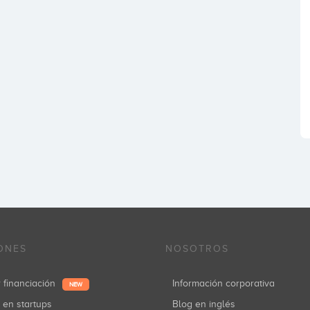
ONES
NOSOTROS
r financiación
Información corporativa
NEW
r en startups
Blog en inglés