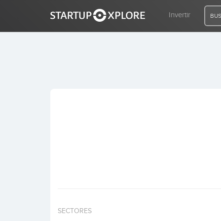
Invertir
BUS
BUSCO FINANCIACIÓN
REGISTRO
ACCESO
Inicio
Invertir
SECTORES