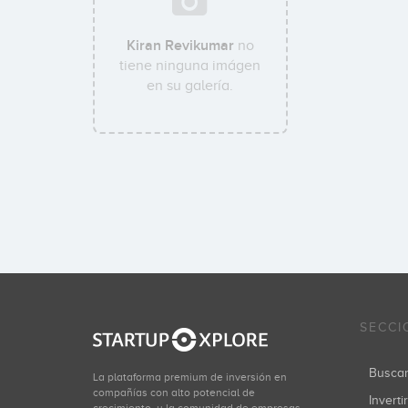
Kiran Revikumar
no
tiene ninguna imágen
en su galería.
SECCI
Busca
La plataforma premium de inversión en
compañías con alto potencial de
Inverti