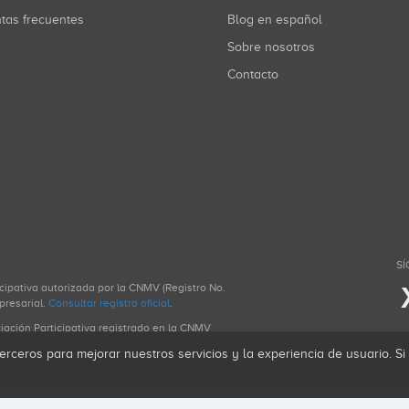
ntas frecuentes
Blog en español
Sobre nosotros
Contacto
SÍ
icipativa autorizada por la CNMV (Registro No.
presarial.
Consultar registro oficial
.
ciación Participativa registrado en la CNMV
erceros para mejorar nuestros servicios y la experiencia de usuario. S