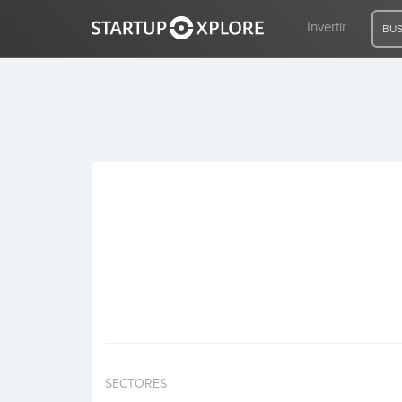
Invertir
BUS
BUSCO FINANCIACIÓN
REGISTRO
ACCESO
Inicio
Invertir
SECTORES