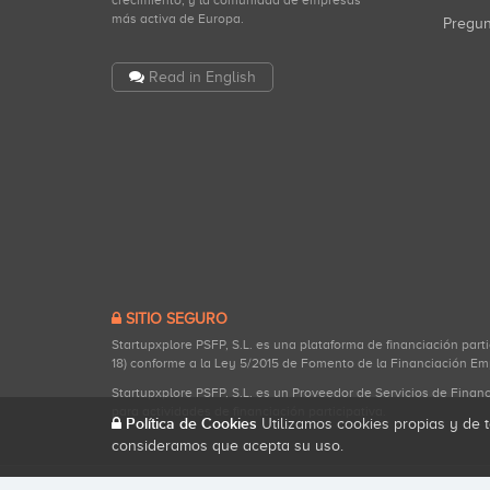
crecimiento, y la comunidad de empresas
más activa de Europa.
Pregu
Read in English
SITIO SEGURO
Startupxplore PSFP, S.L. es una plataforma de financiación part
18) conforme a la Ley 5/2015 de Fomento de la Financiación Em
Startupxplore PSFP, S.L. es un Proveedor de Servicios de Finan
para actividades de financiación participativa.
Política de Cookies
Utilizamos cookies propias y de t
consideramos que acepta su uso.