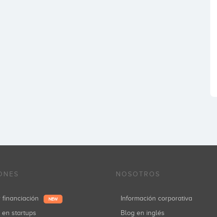
ONES
NOSOTROS
r financiación
Información corporativa
NEW
r en startups
Blog en inglés