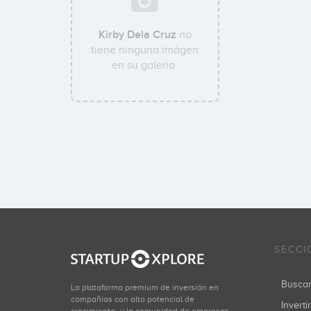
Kirby Dela Cruz
no
tiene ninguna imágen
en su galería.
SECCI
Busca
La plataforma premium de inversión en
compañías con alto potencial de
Inverti