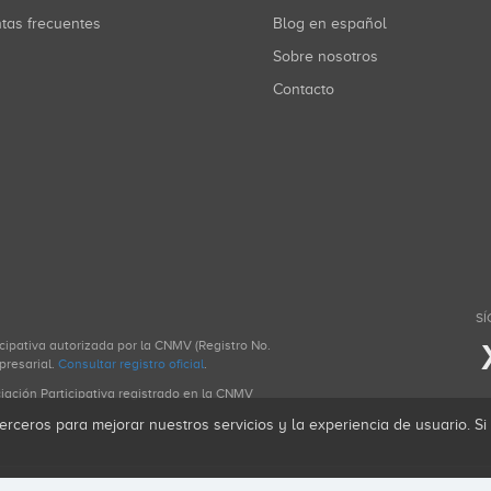
ntas frecuentes
Blog en español
Sobre nosotros
Contacto
SÍ
icipativa autorizada por la CNMV (Registro No.
presarial.
Consultar registro oficial
.
ciación Participativa registrado en la CNMV
erceros para mejorar nuestros servicios y la experiencia de usuario. S