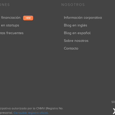
ONES
NOSOTROS
r financiación
Información corporativa
NEW
r en startups
Blog en inglés
ntas frecuentes
Blog en español
Sobre nosotros
Contacto
SÍ
icipativa autorizada por la CNMV (Registro No.
presarial.
Consultar registro oficial
.