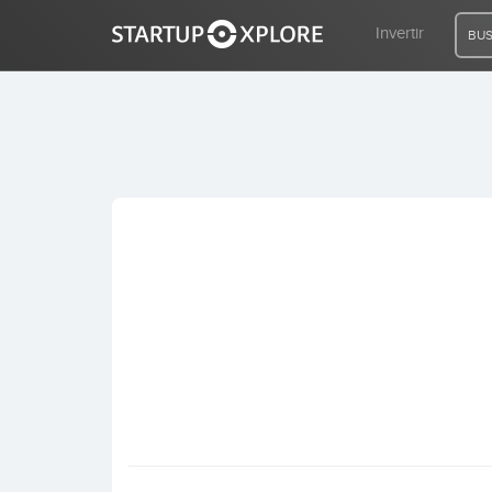
Invertir
BUS
BUSCO FINANCIACIÓN
REGISTRO
ACCESO
Inicio
Invertir