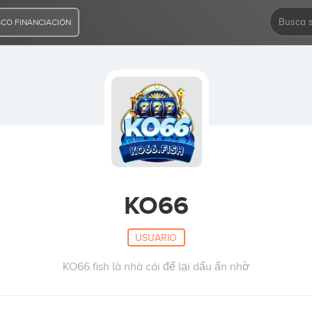
CO FINANCIACIÓN
KO66
USUARIO
KO66.fish là nhà cái để lại dấu ấn nhờ