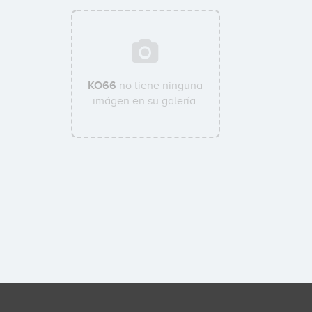
KO66
no tiene ninguna
imágen en su galería.