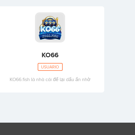
KO66
USUARIO
KO66.fish là nhà cái để lại dấu ấn nhờ