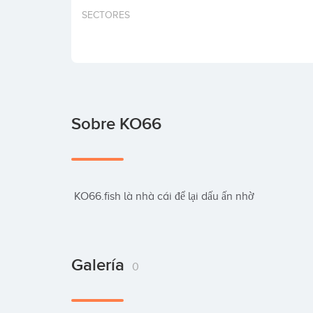
SECTORES
Sobre KO66
 KO66.fish là nhà cái để lại dấu ấn nhờ
Galería
0