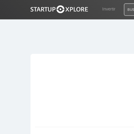
Invertir
BUS
BUSCO FINANCIACIÓN
REGISTRO
ACCESO
Inicio
Invertir