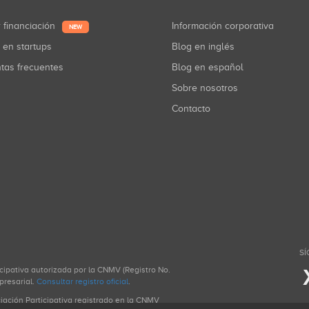
r financiación
Información corporativa
NEW
r en startups
Blog en inglés
ntas frecuentes
Blog en español
Sobre nosotros
Contacto
SÍ
icipativa autorizada por la CNMV (Registro No.
presarial.
Consultar registro oficial
.
ciación Participativa registrado en la CNMV