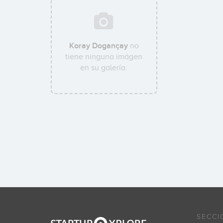
Koray Dogançay
no
tiene ninguna imágen
en su galería.
SECCI