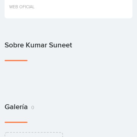
Invertir
WEB OFICIAL
Sobre Kumar Suneet
Galería
0