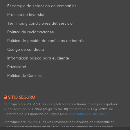
Estrategia de selección de compañías
Proceso de inversión
Términos y condiciones del servicio
Política de reclamaciones
Política de gestión de conflictos de interés
Código de conducta
Información básica para el cliente
Privacidad
Política de Cookies
SITIO SEGURO
Startupxplore PSFP, S.L. es una plataforma de financiación participativa
autorizada por la CNMV (Registro No. 18) conforme a la Ley 5/2015 de
Fomento de la Financiación Empresarial.
Consultar registro oficial
.
Startupxplore PSFP, S.L. es un Proveedor de Servicios de Financiación
Participativa registrado en la CNMV para actividades de financiación