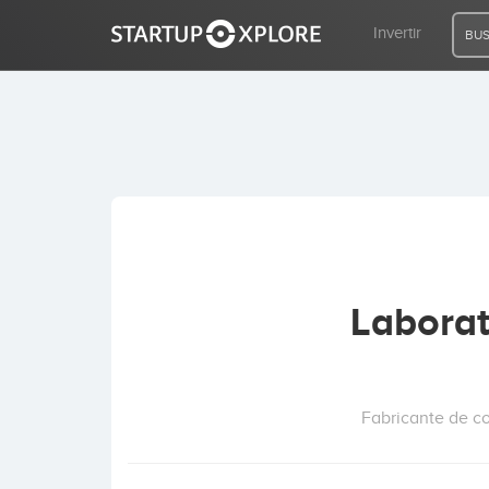
Invertir
BUS
BUSCO FINANCIACIÓN
REGISTRO
ACCESO
Laborat
Inicio
Invertir
Fabricante de co