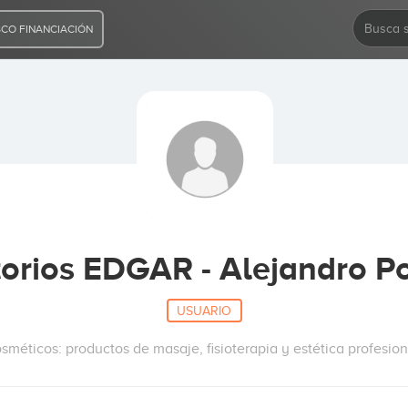
CO FINANCIACIÓN
orios EDGAR - Alejandro P
USUARIO
sméticos: productos de masaje, fisioterapia y estética profesiona