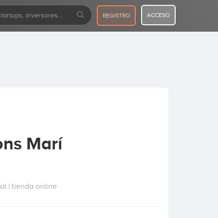
ACCESO
REGISTRO
ons Marí
l | tienda online