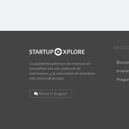
SECCI
Busca
La plataforma premium de inversión en
compañías con alto potencial de
Inverti
crecimiento, y la comunidad de empresas
más activa de Europa.
Pregu
Read in English