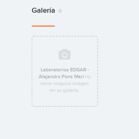
Galería
0
Laboratorios EDGAR -
Alejandro Pons Marí
no
tiene ninguna imágen
en su galería.