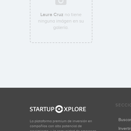
Laura Cruz
no tiene
ninguna imágen en su
galería.
SECCI
Busca
La plataforma premium de inversión en
compañías con alto potencial de
Inverti