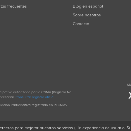
ntas frecuentes
Blog en español
Sobre nosotros
Contacto
SÍ
icipativa autorizada por la CNMV (Registro No.
presarial.
Consultar registro oficial
.
ciación Participativa registrado en la CNMV
erceros para mejorar nuestros servicios y la experiencia de usuario. S