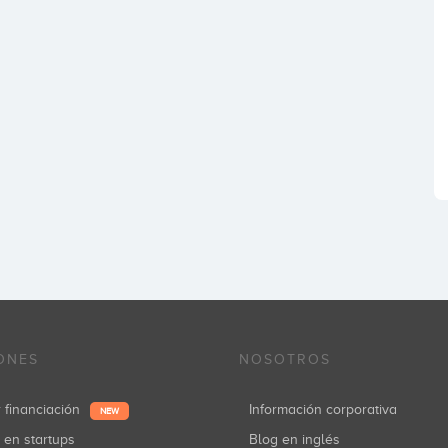
ONES
NOSOTROS
r financiación
Información corporativa
NEW
r en startups
Blog en inglés