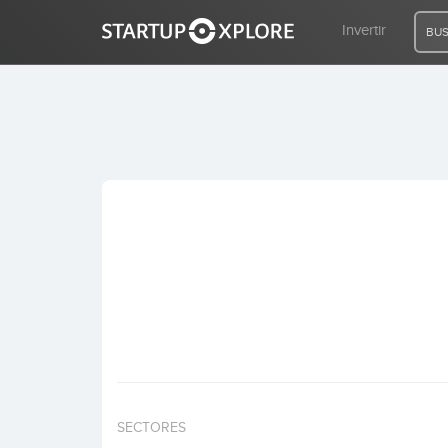
Invertir
BUS
BUSCO FINANCIACIÓN
REGISTRO
ACCESO
Inicio
Invertir
SECTORES