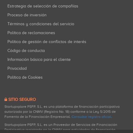
Estrategia de selección de compañías
Proceso de inversión
Términos y condiciones del servicio
Política de reclamaciones
Política de gestión de conflictos de interés
Código de conducta
Información básica para el cliente
Privacidad
Política de Cookies
SITIO SEGURO
Startupxplore PSFP, S.L. es una plataforma de financiación participativa
autorizada por la CNMV (Registro No. 18) conforme a la Ley 5/2015 de
Fomento de la Financiación Empresarial.
Consultar registro oficial
.
Startupxplore PSFP, S.L. es un Proveedor de Servicios de Financiación
Participativa registrado en la CNMV para actividades de financiación