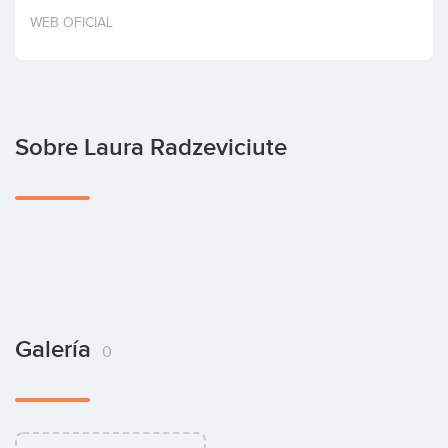
Invertir
WEB OFICIAL
Sobre Laura Radzeviciute
Galería
0