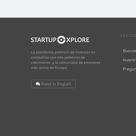
SECCI
Busca
La plataforma premium de inversión en
compañías con alto potencial de
Inverti
crecimiento, y la comunidad de empresas
más activa de Europa.
Pregu
Read in English