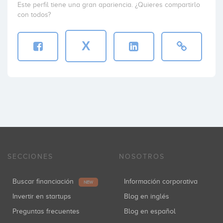
Este perfil tiene una gran apariencia. ¿Quieres compartirlo
con todos?
X
SECCIONES
NOSOTROS
Buscar financiación
Información corporativa
NEW
Invertir en startups
Blog en inglés
Preguntas frecuentes
Blog en español