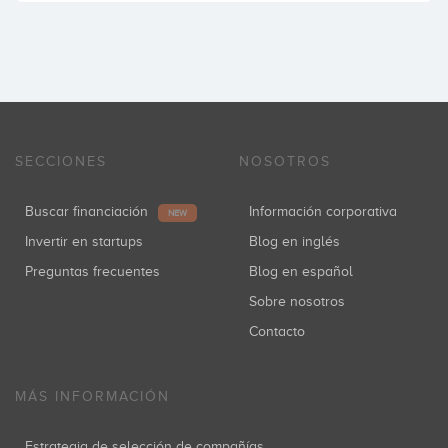
SECCIONES
NOSOTROS
Buscar financiación
Información corporativa
NEW
Invertir en startups
Blog en inglés
Preguntas frecuentes
Blog en español
Sobre nosotros
Contacto
MÁS INFORMACIÓN
Estrategia de selección de compañías