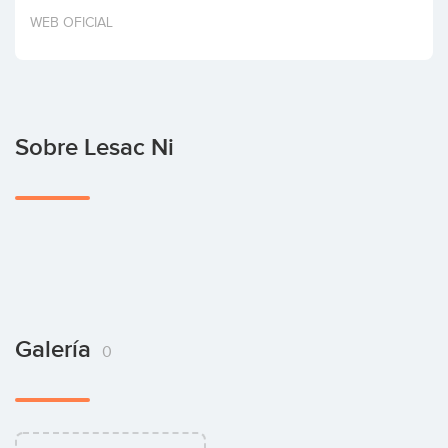
Invertir
WEB OFICIAL
Sobre Lesac Ni
Galería
0