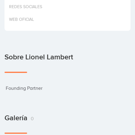
Invertir
REDES SOCIALES
WEB OFICIAL
Sobre Lionel Lambert
 Founding Partner
Galería
0