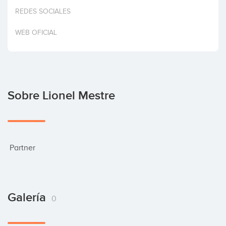
Invertir
REDES SOCIALES
WEB OFICIAL
Sobre Lionel Mestre
 Partner
Galería
0