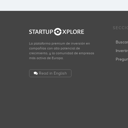
SECCI
Busca
La plataforma premium de inversión en
compañías con alto potencial de
Inverti
crecimiento, y la comunidad de empresas
más activa de Europa.
Pregu
Read in English