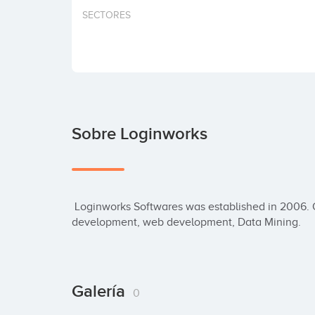
SECTORES
Sobre Loginworks
 Loginworks Softwares was established in 2006. Our core services include mobile application 
development, web development, Data Mining.
Galería
0