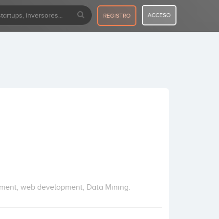
ACCESO
REGISTRO
opment, web development, Data Mining.