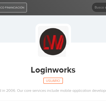
CO FINANCIACIÓN
Loginworks
USUARIO
 in 2006. Our core services include mobile application devel