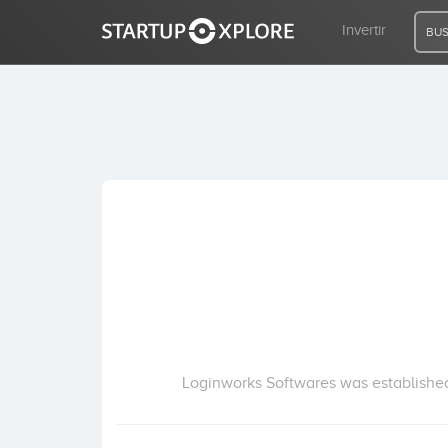
Invertir
BUS
BUSCO FINANCIACIÓN
REGISTRO
ACCESO
Inicio
Invertir
Loginworks Softwares was established