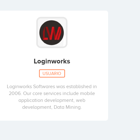
Loginworks
USUARIO
Loginworks Softwares was established in
2006. Our core services include mobile
application development, web
development, Data Mining.