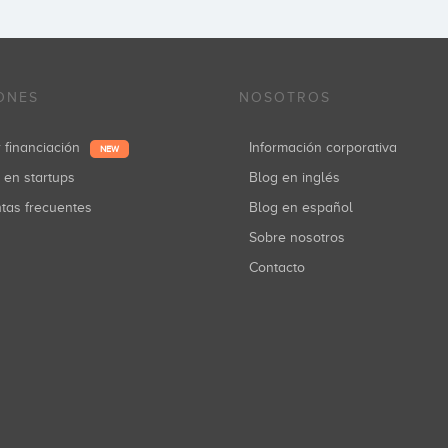
ONES
NOSOTROS
r financiación
Información corporativa
NEW
r en startups
Blog en inglés
ntas frecuentes
Blog en español
Sobre nosotros
Contacto