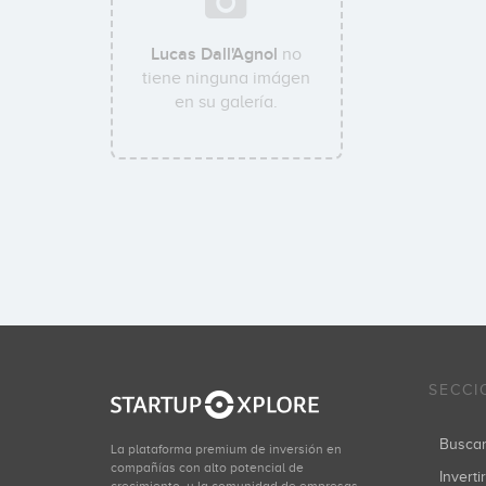
Lucas Dall'Agnol
no
tiene ninguna imágen
en su galería.
SECCI
Busca
La plataforma premium de inversión en
compañías con alto potencial de
Inverti