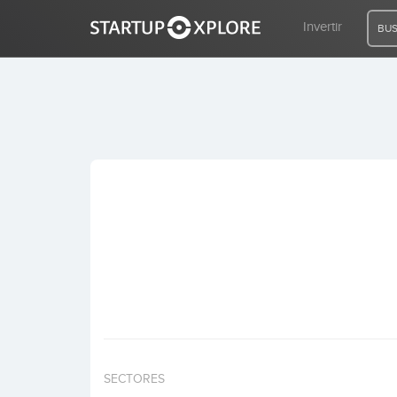
Invertir
BUS
BUSCO FINANCIACIÓN
REGISTRO
ACCESO
Inicio
Invertir
SECTORES