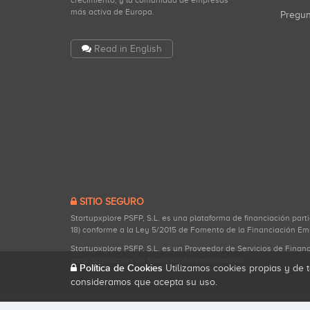
crecimiento, y la comunidad de empresas
más activa de Europa.
Pregu
Read in English
SITIO SEGURO
Startupxplore PSFP, S.L. es una plataforma de financiación part
18) conforme a la Ley 5/2015 de Fomento de la Financiación Em
Startupxplore PSFP, S.L. es un Proveedor de Servicios de Finan
para actividades de financiación participativa.
Política de Cookies
Utilizamos cookies propias y de t
consideramos que acepta su uso.