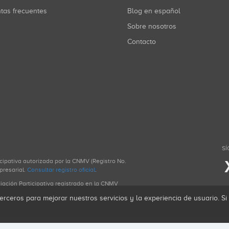
ntas frecuentes
Blog en español
Sobre nosotros
Contacto
SÍ
icipativa autorizada por la CNMV (Registro No.
presarial.
Consultar registro oficial
.
ciación Participativa registrado en la CNMV
erceros para mejorar nuestros servicios y la experiencia de usuario. S