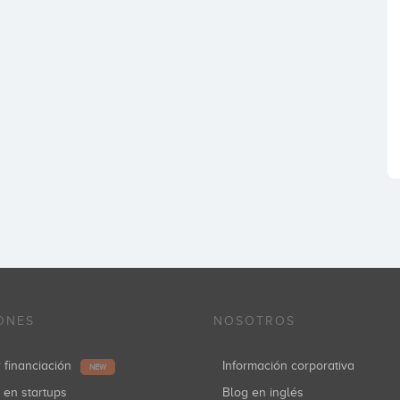
ONES
NOSOTROS
r financiación
Información corporativa
NEW
r en startups
Blog en inglés