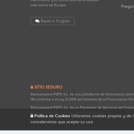
crecimiento, y la comunidad de empresas
más activa de Europa.
Pregu
Read in English
SITIO SEGURO
Startupxplore PSFP, S.L. es una plataforma de financiación part
18) conforme a la Ley 5/2015 de Fomento de la Financiación Em
Startupxplore PSFP, S.L. es un Proveedor de Servicios de Finan
para actividades de financiación participativa.
Política de Cookies
Utilizamos cookies propias y de t
consideramos que acepta su uso.