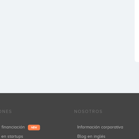
ONES
NOSOTROS
r financiación
Información corporativa
NEW
r en startups
Blog en inglés