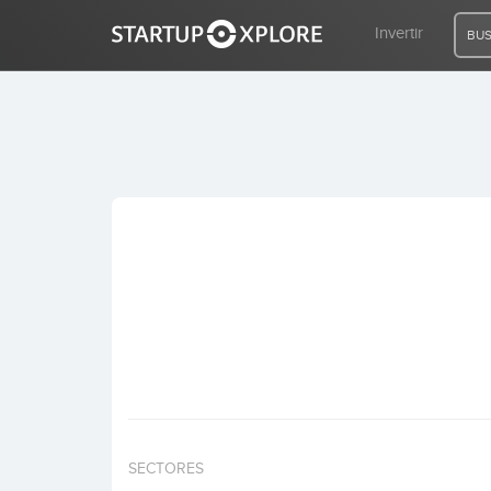
Invertir
BUS
BUSCO FINANCIACIÓN
REGISTRO
ACCESO
Inicio
Invertir
SECTORES