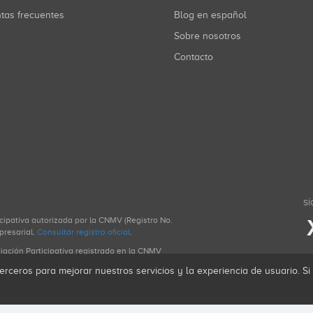
ntas frecuentes
Blog en español
Sobre nosotros
Contacto
SÍ
icipativa autorizada por la CNMV (Registro No.
presarial.
Consultar registro oficial
.
ciación Participativa registrado en la CNMV
erceros para mejorar nuestros servicios y la experiencia de usuario. S