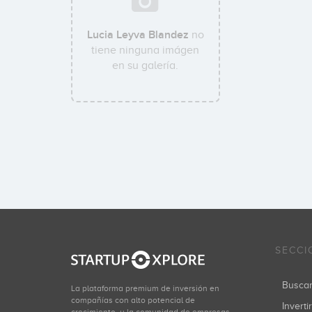
Lucia Leyva Blandez
no
tiene ninguna imágen
en su galería.
SECCI
Busca
La plataforma premium de inversión en
compañías con alto potencial de
Inverti