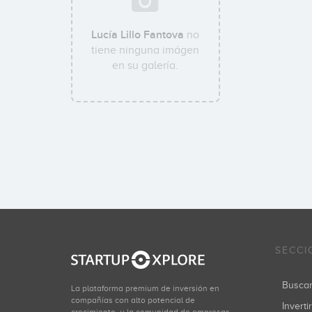
Lucía Lillo Fantova
no
tiene ninguna imágen
en su galería.
SECCI
Busca
La plataforma premium de inversión en
compañías con alto potencial de
Inverti