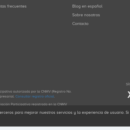
ntas frecuentes
Blog en español
Sobre nosotros
Contacto
SÍ
icipativa autorizada por la CNMV (Registro No.
presarial.
Consultar registro oficial
.
ciación Participativa registrado en la CNMV
erceros para mejorar nuestros servicios y la experiencia de usuario. S