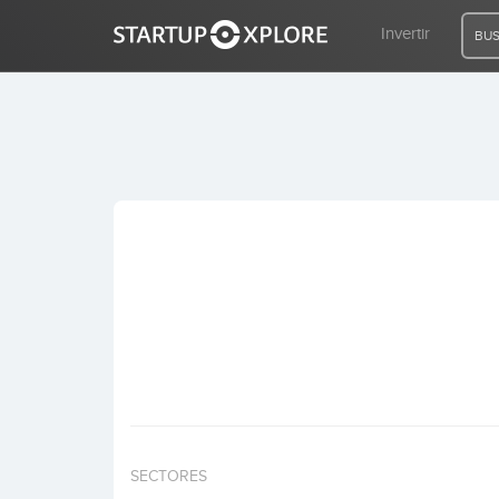
Invertir
BUS
BUSCO FINANCIACIÓN
REGISTRO
ACCESO
Inicio
Invertir
SECTORES