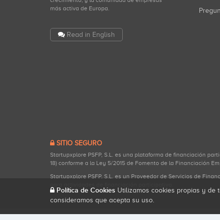
crecimiento, y la comunidad de empresas
más activa de Europa.
Pregu
Read in English
SITIO SEGURO
Startupxplore PSFP, S.L. es una plataforma de financiación part
18) conforme a la Ley 5/2015 de Fomento de la Financiación Em
Startupxplore PSFP, S.L. es un Proveedor de Servicios de Finan
para actividades de financiación participativa.
Política de Cookies
Utilizamos cookies propias y de t
consideramos que acepta su uso.