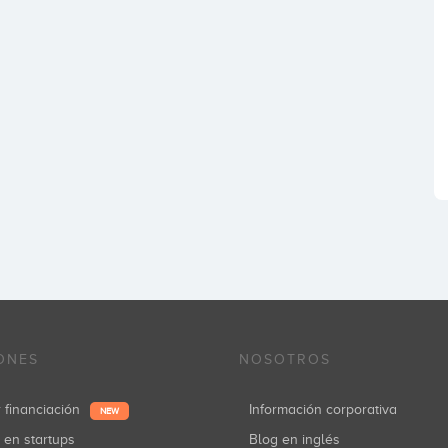
ONES
NOSOTROS
r financiación
Información corporativa
NEW
r en startups
Blog en inglés