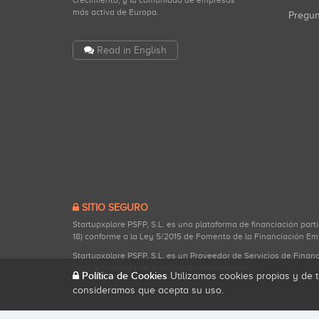
crecimiento, y la comunidad de empresas
más activa de Europa.
Pregu
Read in English
SITIO SEGURO
Startupxplore PSFP, S.L. es una plataforma de financiación part
18) conforme a la Ley 5/2015 de Fomento de la Financiación Em
Startupxplore PSFP, S.L. es un Proveedor de Servicios de Finan
para actividades de financiación participativa.
Política de Cookies
Utilizamos cookies propias y de t
consideramos que acepta su uso.