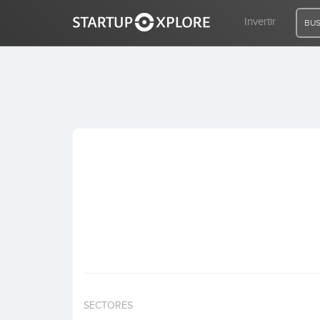
Invertir
BUS
BUSCO FINANCIACIÓN
REGISTRO
ACCESO
Inicio
Invertir
SECTORES