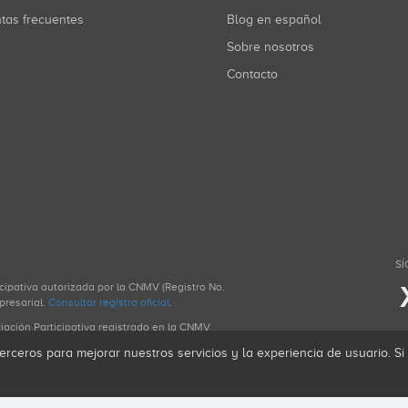
ntas frecuentes
Blog en español
Sobre nosotros
Contacto
SÍ
icipativa autorizada por la CNMV (Registro No.
presarial.
Consultar registro oficial
.
ciación Participativa registrado en la CNMV
erceros para mejorar nuestros servicios y la experiencia de usuario. S