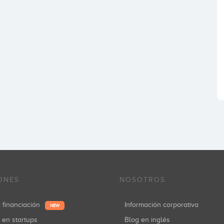
ONES
NOSOTROS
r financiación
Información corporativa
NEW
r en startups
Blog en inglés