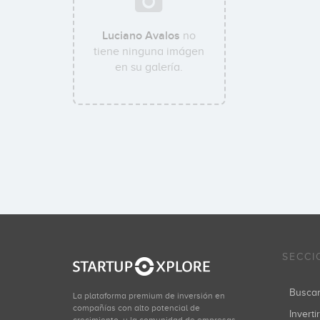
Luciano Avalos
no
tiene ninguna imágen
en su galería.
SECCI
Busca
La plataforma premium de inversión en
compañías con alto potencial de
Inverti