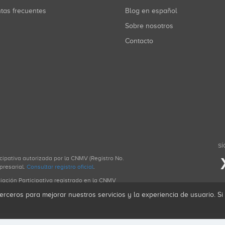
ntas frecuentes
Blog en español
Sobre nosotros
Contacto
SÍ
icipativa autorizada por la CNMV (Registro No.
presarial.
Consultar registro oficial
.
ciación Participativa registrado en la CNMV
erceros para mejorar nuestros servicios y la experiencia de usuario. S