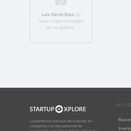
Luis David Soto
no
tiene ninguna imágen
en su galería.
SECCI
Busca
La plataforma premium de inversión en
compañías con alto potencial de
Inverti