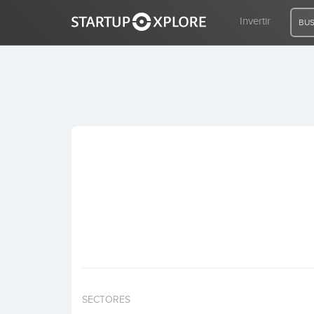
Invertir
BUS
BUSCO FINANCIACIÓN
REGISTRO
ACCESO
Inicio
Invertir
SECTORES