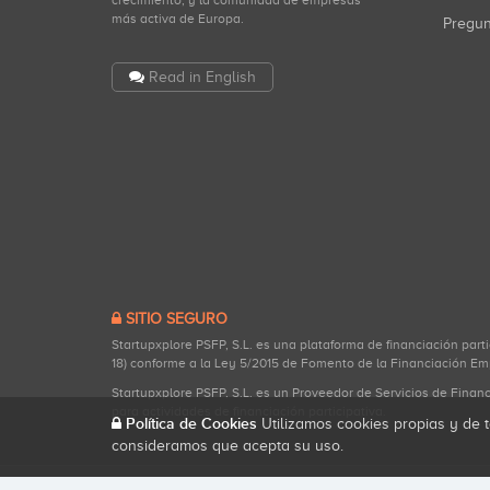
crecimiento, y la comunidad de empresas
más activa de Europa.
Pregu
Read in English
SITIO SEGURO
Startupxplore PSFP, S.L. es una plataforma de financiación part
18) conforme a la Ley 5/2015 de Fomento de la Financiación Em
Startupxplore PSFP, S.L. es un Proveedor de Servicios de Finan
para actividades de financiación participativa.
Política de Cookies
Utilizamos cookies propias y de t
consideramos que acepta su uso.