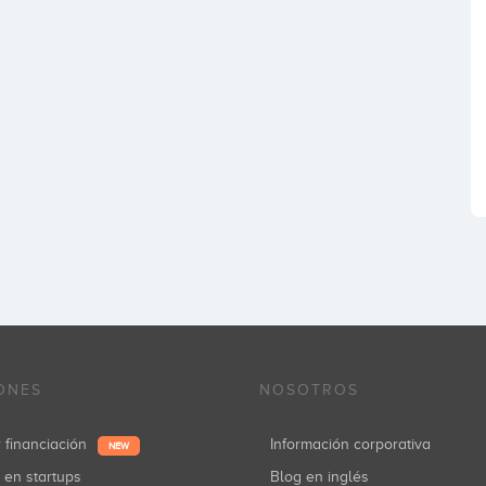
ONES
NOSOTROS
r financiación
Información corporativa
NEW
r en startups
Blog en inglés