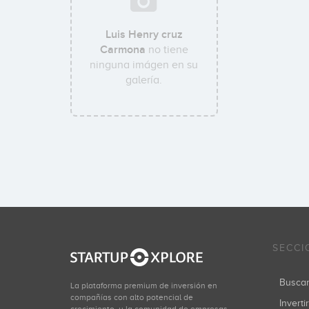
Luis Henry cruz
Carmona
no tiene
ninguna imágen en su
galería.
SECCI
Busca
La plataforma premium de inversión en
compañías con alto potencial de
Inverti