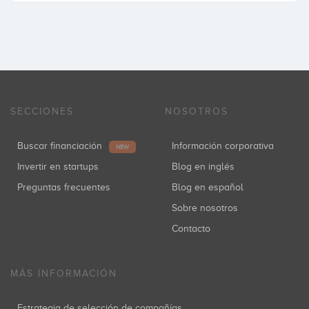
SECCIONES
NOSOTROS
Buscar financiación
Información corporativa
NEW
Invertir en startups
Blog en inglés
Preguntas frecuentes
Blog en español
Sobre nosotros
Contacto
MÁS INFORMACIÓN
Estrategia de selección de compañías