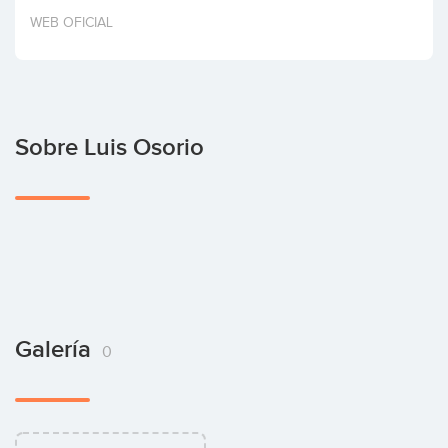
Invertir
WEB OFICIAL
Sobre Luis Osorio
Galería
0