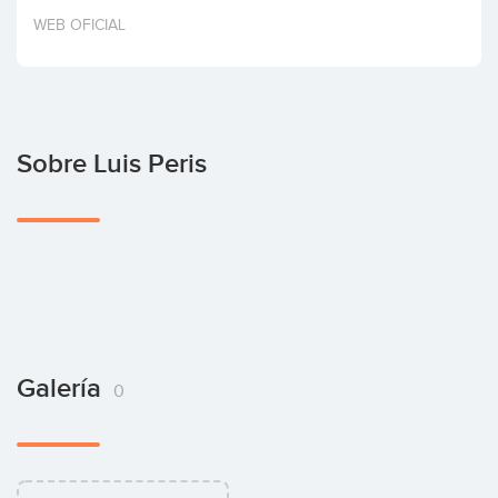
Invertir
WEB OFICIAL
Sobre Luis Peris
Galería
0