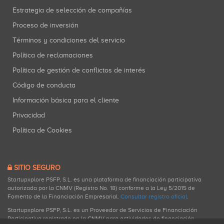
Estrategia de selección de compañías
Proceso de inversión
Términos y condiciones del servicio
Política de reclamaciones
Política de gestión de conflictos de interés
Código de conducta
Información básica para el cliente
Privacidad
Política de Cookies
SITIO SEGURO
Startupxplore PSFP, S.L. es una plataforma de financiación participativa
autorizada por la CNMV (Registro No. 18) conforme a la Ley 5/2015 de
Fomento de la Financiación Empresarial.
Consultar registro oficial
.
Startupxplore PSFP, S.L. es un Proveedor de Servicios de Financiación
Participativa registrado en la CNMV para actividades de financiación