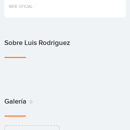
Invertir
WEB OFICIAL
Sobre Luis Rodriguez
Galería
0