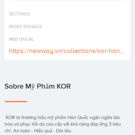
Invertir
SECTORES
REDES SOCIALES
WEB OFICIAL
https://newway.vn/collections/kor-han-quoc
Sobre Mỹ Phẩm KOR
 KOR là thương hiệu mỹ phẩm Hàn Quốc ngăn ngừa lão 
hóa và phục hồi da cao cấp với khả năng đáp ứng 3 tiêu 
chí: An toàn - Hiệu quả - Dài lâu.