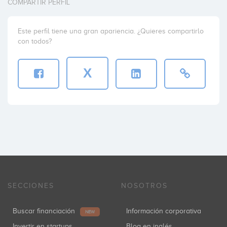
COMPARTIR PERFIL
Este perfil tiene una gran apariencia. ¿Quieres compartirlo
con todos?
X
SECCIONES
NOSOTROS
Buscar financiación
Información corporativa
NEW
Invertir en startups
Blog en inglés