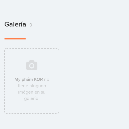
Galería
0
Mỹ phẩm KOR
no
tiene ninguna
imágen en su
galería.