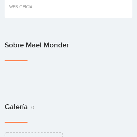
Invertir
WEB OFICIAL
Sobre Mael Monder
Galería
0