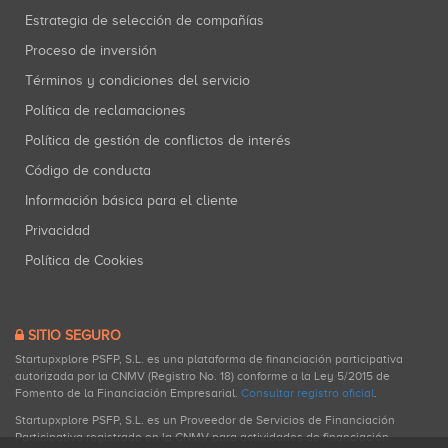
Estrategia de selección de compañías
Proceso de inversión
Términos y condiciones del servicio
Política de reclamaciones
Política de gestión de conflictos de interés
Código de conducta
Información básica para el cliente
Privacidad
Política de Cookies
SITIO SEGURO
Startupxplore PSFP, S.L. es una plataforma de financiación participativa
autorizada por la CNMV (Registro No. 18) conforme a la Ley 5/2015 de
Fomento de la Financiación Empresarial.
Consultar registro oficial
.
Startupxplore PSFP, S.L. es un Proveedor de Servicios de Financiación
Participativa registrado en la CNMV para actividades de financiación