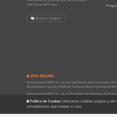
crecimiento, y la comunidad de empresas
más activa de Europa.
Pregu
Read in English
SITIO SEGURO
Startupxplore PSFP, S.L. es una plataforma de financiación part
18) conforme a la Ley 5/2015 de Fomento de la Financiación Em
Startupxplore PSFP, S.L. es un Proveedor de Servicios de Finan
para actividades de financiación participativa.
Política de Cookies
Utilizamos cookies propias y de t
consideramos que acepta su uso.