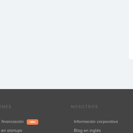
ONES
NOSOTROS
r financiación
Información corporativa
NEW
r en startups
Blog en inglés