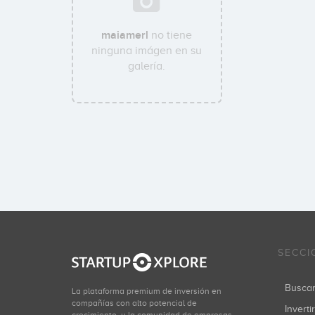
maiamerl
no tiene
ninguna imágen en su
galería.
SECCI
Busca
La plataforma premium de inversión en
compañías con alto potencial de
Inverti