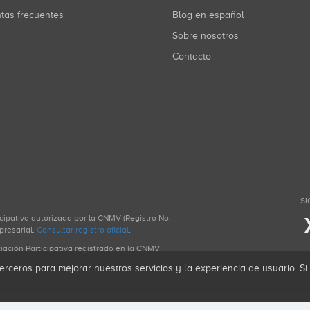
ntas frecuentes
Blog en español
Sobre nosotros
Contacto
SÍ
icipativa autorizada por la CNMV (Registro No.
presarial.
Consultar registro oficial
.
ciación Participativa registrado en la CNMV
erceros para mejorar nuestros servicios y la experiencia de usuario. S