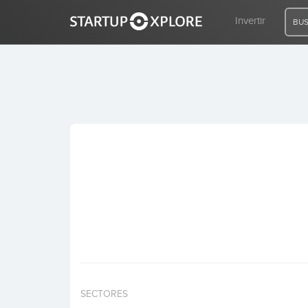
Invertir
BUS
BUSCO FINANCIACIÓN
REGISTRO
ACCESO
Inicio
Invertir
SECTORES