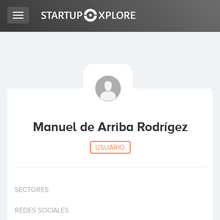
Toggle
navigation
BUSCO FINANCIACIÓN
REGISTRO
ACCESO
Manuel de Arriba Rodrígez
USUARIO
SECTORES
Inicio
REDES SOCIALES