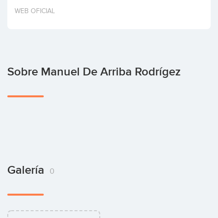
Invertir
WEB OFICIAL
Sobre Manuel De Arriba Rodrígez
Galería
0