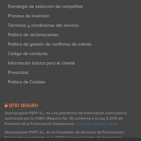
Estrategia de selección de compañías
Proceso de inversión
Términos y condiciones del servicio
Política de reclamaciones
Política de gestión de conflictos de interés
Código de conducta
Información básica para el cliente
Privacidad
Política de Cookies
SITIO SEGURO
Startupxplore PSFP, S.L. es una plataforma de financiación participativa
autorizada por la CNMV (Registro No. 18) conforme a la Ley 5/2015 de
Fomento de la Financiación Empresarial.
Consultar registro oficial
.
Startupxplore PSFP, S.L. es un Proveedor de Servicios de Financiación
Participativa registrado en la CNMV para actividades de financiación