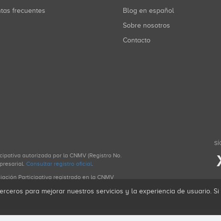
ntas frecuentes
Blog en español
Sobre nosotros
Contacto
SÍ
icipativa autorizada por la CNMV (Registro No.
presarial.
Consultar registro oficial
.
ciación Participativa registrado en la CNMV
erceros para mejorar nuestros servicios y la experiencia de usuario. S