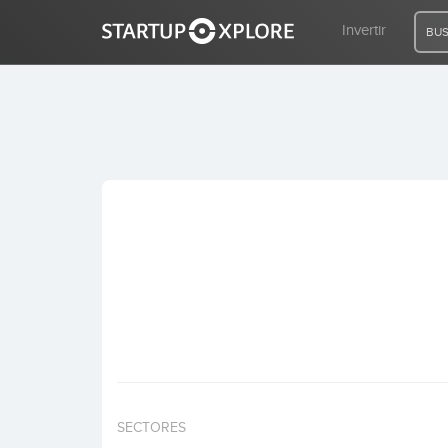
Invertir
BUS
BUSCO FINANCIACIÓN
REGISTRO
ACCESO
Inicio
Invertir
SECTORES