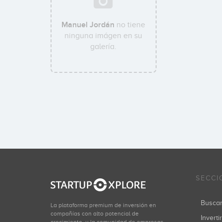
Manuel Jordán
no tiene
ninguna imágen en su
galería.
SECCI
Busca
La plataforma premium de inversión en
compañías con alto potencial de
Inverti