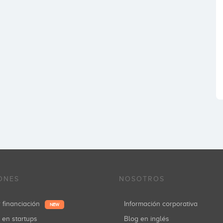
ONES
NOSOTROS
r financiación
Información corporativa
NEW
r en startups
Blog en inglés