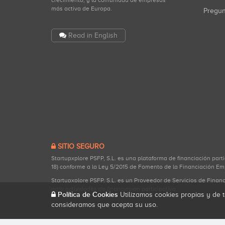
crecimiento, y la comunidad de empresas
más activa de Europa.
Pregu
Read in English
SITIO SEGURO
Startupxplore PSFP, S.L. es una plataforma de financiación part
18) conforme a la Ley 5/2015 de Fomento de la Financiación Em
Startupxplore PSFP, S.L. es un Proveedor de Servicios de Finan
para actividades de financiación participativa.
Política de Cookies
Utilizamos cookies propias y de t
consideramos que acepta su uso.