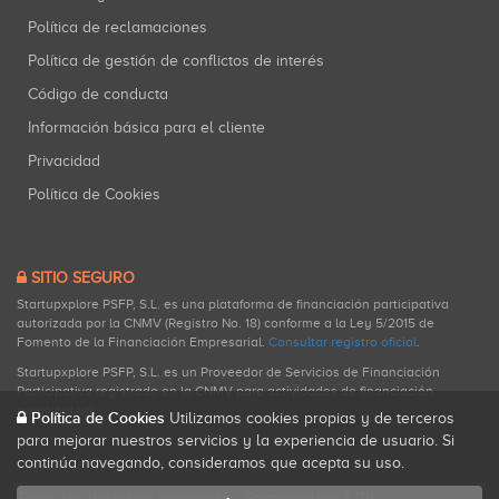
Política de reclamaciones
Política de gestión de conflictos de interés
Código de conducta
Información básica para el cliente
Privacidad
Política de Cookies
SITIO SEGURO
Startupxplore PSFP, S.L. es una plataforma de financiación participativa
autorizada por la CNMV (Registro No. 18) conforme a la Ley 5/2015 de
Fomento de la Financiación Empresarial.
Consultar registro oficial
.
Startupxplore PSFP, S.L. es un Proveedor de Servicios de Financiación
Participativa registrado en la CNMV para actividades de financiación
participativa.
Política de Cookies
Utilizamos cookies propias y de terceros
para mejorar nuestros servicios y la experiencia de usuario. Si
continúa navegando, consideramos que acepta su uso.
Todos los derechos reservados. Startupxplore ® {0}.