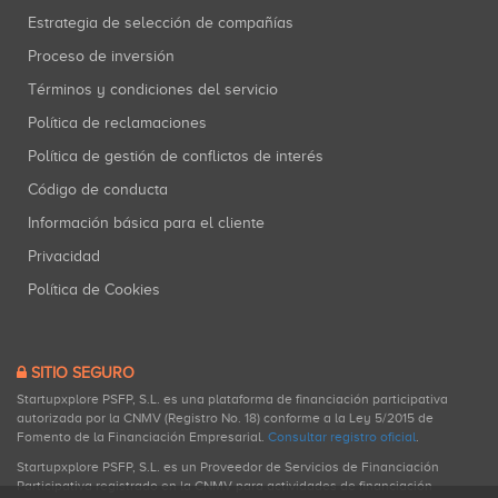
Estrategia de selección de compañías
Proceso de inversión
Términos y condiciones del servicio
Política de reclamaciones
Política de gestión de conflictos de interés
Código de conducta
Información básica para el cliente
Privacidad
Política de Cookies
SITIO SEGURO
Startupxplore PSFP, S.L. es una plataforma de financiación participativa
autorizada por la CNMV (Registro No. 18) conforme a la Ley 5/2015 de
Fomento de la Financiación Empresarial.
Consultar registro oficial
.
Startupxplore PSFP, S.L. es un Proveedor de Servicios de Financiación
Participativa registrado en la CNMV para actividades de financiación