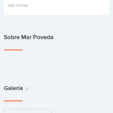
Invertir
WEB OFICIAL
Sobre Mar Poveda
Galería
0