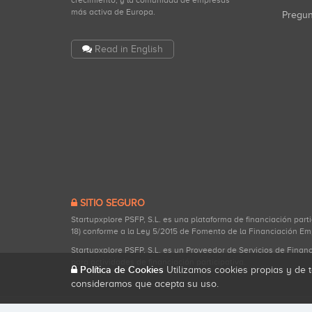
crecimiento, y la comunidad de empresas
más activa de Europa.
Pregu
Read in English
SITIO SEGURO
Startupxplore PSFP, S.L. es una plataforma de financiación part
18) conforme a la Ley 5/2015 de Fomento de la Financiación Em
Startupxplore PSFP, S.L. es un Proveedor de Servicios de Finan
para actividades de financiación participativa.
Política de Cookies
Utilizamos cookies propias y de t
consideramos que acepta su uso.