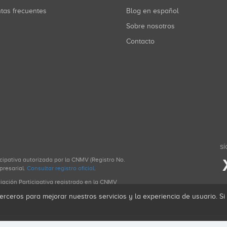
ntas frecuentes
Blog en español
Sobre nosotros
Contacto
SÍ
icipativa autorizada por la CNMV (Registro No.
presarial.
Consultar registro oficial
.
ciación Participativa registrado en la CNMV
erceros para mejorar nuestros servicios y la experiencia de usuario. S