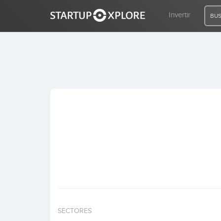
Invertir
BUS
BUSCO FINANCIACIÓN
REGISTRO
ACCESO
Inicio
Invertir
SECTORES