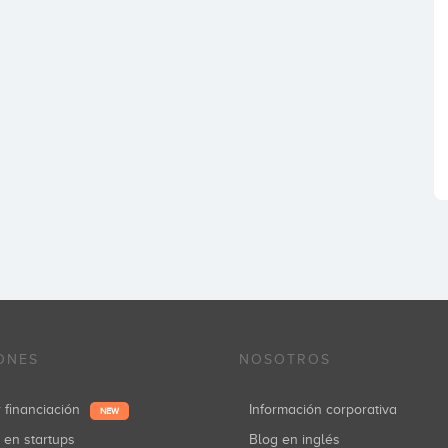
ONES
NOSOTROS
r financiación
Información corporativa
NEW
r en startups
Blog en inglés