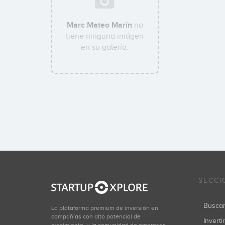
Marc Mateo Marín
no
tiene ninguna imágen
en su galería.
SECCI
Busca
La plataforma premium de inversión en
compañías con alto potencial de
Inverti