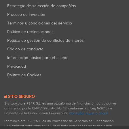
Estrategia de selección de compañías
Proceso de inversión
Términos y condiciones del servicio
Política de reclamaciones
Política de gestión de conflictos de interés
Código de conducta
Información básica para el cliente
Privacidad
Política de Cookies
SITIO SEGURO
Startupxplore PSFP, S.L. es una plataforma de financiación participativa
autorizada por la CNMV (Registro No. 18) conforme a la Ley 5/2015 de
Fomento de la Financiación Empresarial.
Consultar registro oficial
.
Startupxplore PSFP, S.L. es un Proveedor de Servicios de Financiación
Participativa registrado en la CNMV para actividades de financiación