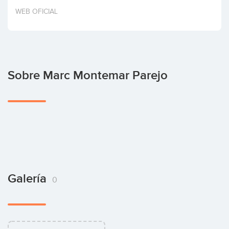
Invertir
WEB OFICIAL
Sobre Marc Montemar Parejo
Galería
0