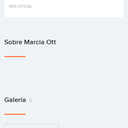
Invertir
WEB OFICIAL
Sobre Marcia Ott
Galería
0