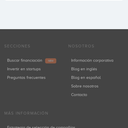
SECCIONES
NOSOTROS
Buscar financiación
Información corporativa
NEW
Invertir en startups
Blog en inglés
Preguntas frecuentes
Blog en español
Sobre nosotros
Contacto
MÁS INFORMACIÓN
Estrategia de selección de compañías