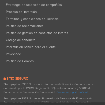
Estrategia de selección de compañías
Proceso de inversión
Términos y condiciones del servicio
Política de reclamaciones
Política de gestión de conflictos de interés
Código de conducta
Información básica para el cliente
Privacidad
Política de Cookies
SITIO SEGURO
Startupxplore PSFP, S.L. es una plataforma de financiación participativa
autorizada por la CNMV (Registro No. 18) conforme a la Ley 5/2015 de
Fomento de la Financiación Empresarial.
Consultar registro oficial
.
Startupxplore PSFP, S.L. es un Proveedor de Servicios de Financiación
Participativa registrado en la CNMV para actividades de financiación