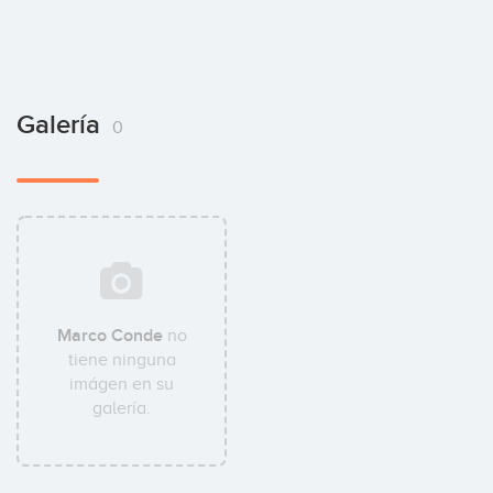
Galería
0
Marco Conde
no
tiene ninguna
imágen en su
galería.