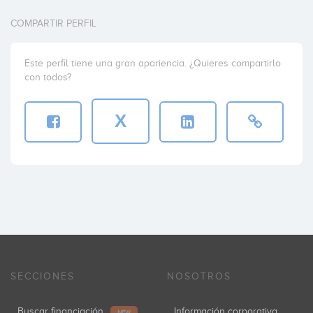
COMPARTIR PERFIL
Este perfil tiene una gran apariencia. ¿Quieres compartirlo
con todos?
X
SECCIONES
NOSOTROS
Buscar financiación
Información corporativa
NEW