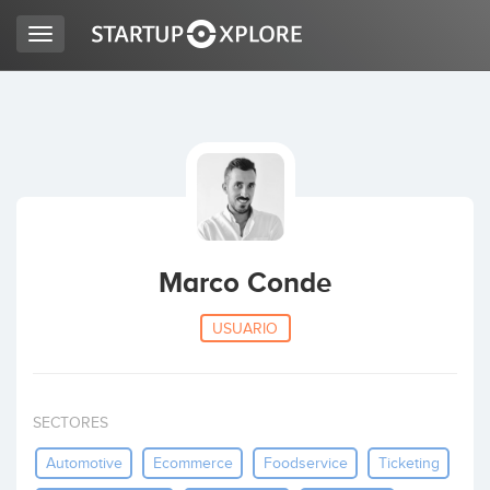
Toggle
navigation
BUSCO FINANCIACIÓN
REGISTRO
ACCESO
Marco Conde
USUARIO
SECTORES
Inicio
Automotive
Ecommerce
Foodservice
Ticketing