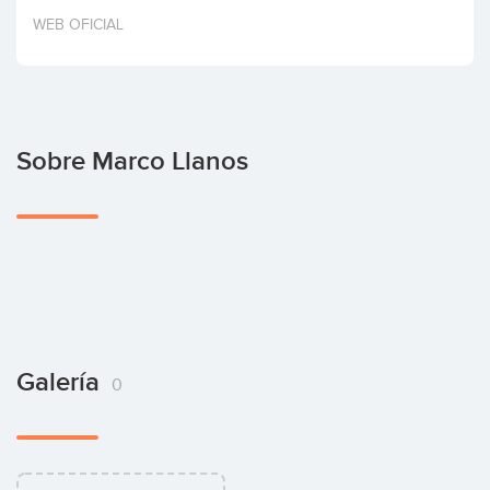
Invertir
WEB OFICIAL
Sobre Marco Llanos
Galería
0