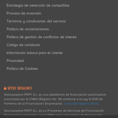
Estrategia de selección de compañías
Proceso de inversión
Términos y condiciones del servicio
Política de reclamaciones
Política de gestión de conflictos de interés
Código de conducta
Información básica para el cliente
Privacidad
Política de Cookies
SITIO SEGURO
Startupxplore PSFP, S.L. es una plataforma de financiación participativa
autorizada por la CNMV (Registro No. 18) conforme a la Ley 5/2015 de
Fomento de la Financiación Empresarial.
Consultar registro oficial
.
Startupxplore PSFP, S.L. es un Proveedor de Servicios de Financiación
Participativa registrado en la CNMV para actividades de financiación