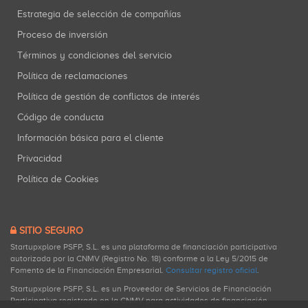
Estrategia de selección de compañías
Proceso de inversión
Términos y condiciones del servicio
Política de reclamaciones
Política de gestión de conflictos de interés
Código de conducta
Información básica para el cliente
Privacidad
Política de Cookies
SITIO SEGURO
Startupxplore PSFP, S.L. es una plataforma de financiación participativa
autorizada por la CNMV (Registro No. 18) conforme a la Ley 5/2015 de
Fomento de la Financiación Empresarial.
Consultar registro oficial
.
Startupxplore PSFP, S.L. es un Proveedor de Servicios de Financiación
Participativa registrado en la CNMV para actividades de financiación