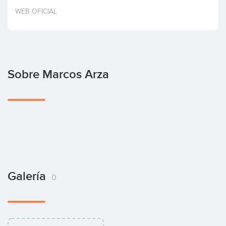
Invertir
WEB OFICIAL
Sobre Marcos Arza
Galería
0