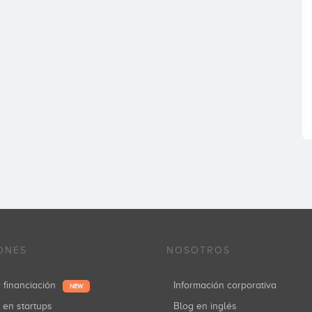
ONES
NOSOTROS
r financiación
Información corporativa
NEW
r en startups
Blog en inglés