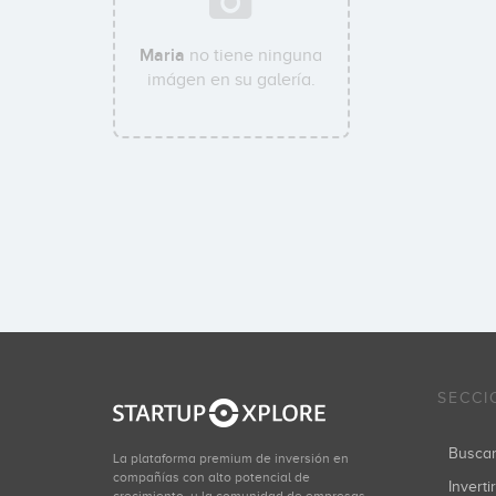
Maria
no tiene ninguna
imágen en su galería.
SECCI
Busca
La plataforma premium de inversión en
compañías con alto potencial de
Inverti