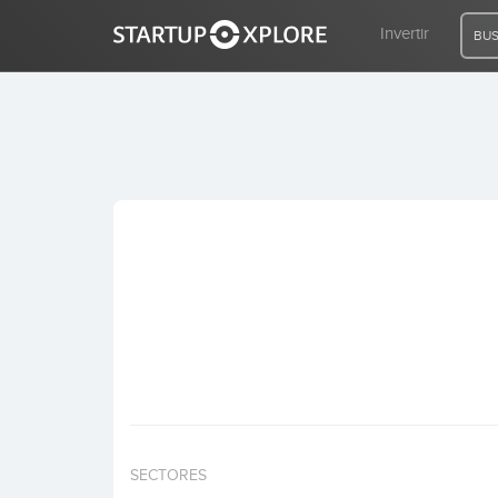
Invertir
BUS
BUSCO FINANCIACIÓN
REGISTRO
ACCESO
Inicio
Invertir
SECTORES