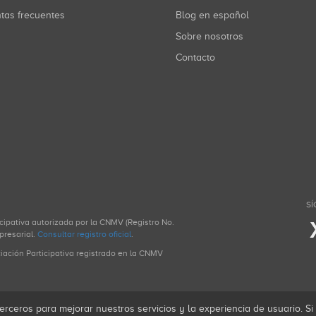
ntas frecuentes
Blog en español
Sobre nosotros
Contacto
SÍ
icipativa autorizada por la CNMV (Registro No.
presarial.
Consultar registro oficial
.
ciación Participativa registrado en la CNMV
erceros para mejorar nuestros servicios y la experiencia de usuario. S