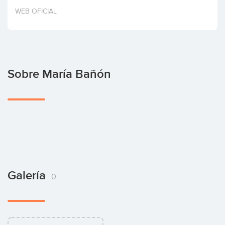
Invertir
WEB OFICIAL
Sobre María Bañón
Galería
0