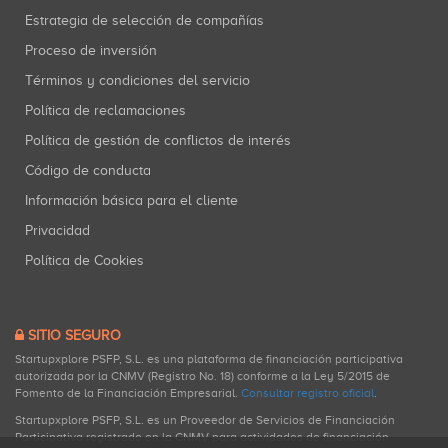
Estrategia de selección de compañías
Proceso de inversión
Términos y condiciones del servicio
Política de reclamaciones
Política de gestión de conflictos de interés
Código de conducta
Información básica para el cliente
Privacidad
Política de Cookies
SITIO SEGURO
Startupxplore PSFP, S.L. es una plataforma de financiación participativa
autorizada por la CNMV (Registro No. 18) conforme a la Ley 5/2015 de
Fomento de la Financiación Empresarial.
Consultar registro oficial
.
Startupxplore PSFP, S.L. es un Proveedor de Servicios de Financiación
Participativa registrado en la CNMV para actividades de financiación