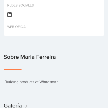
Invertir
REDES SOCIALES
WEB OFICIAL
Sobre Maria Ferreira
 Building products at Whitesmith
Galería
0