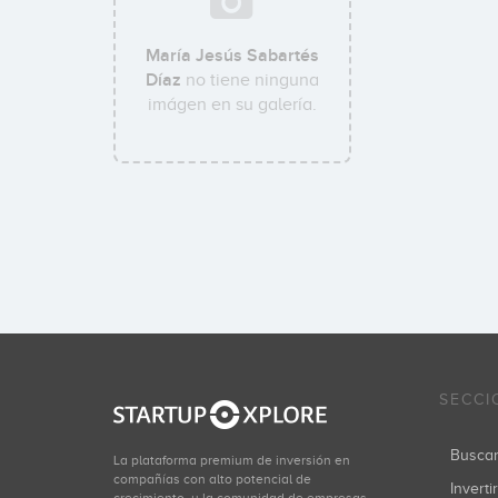
María Jesús Sabartés
Díaz
no tiene ninguna
imágen en su galería.
SECCI
Busca
La plataforma premium de inversión en
compañías con alto potencial de
Inverti