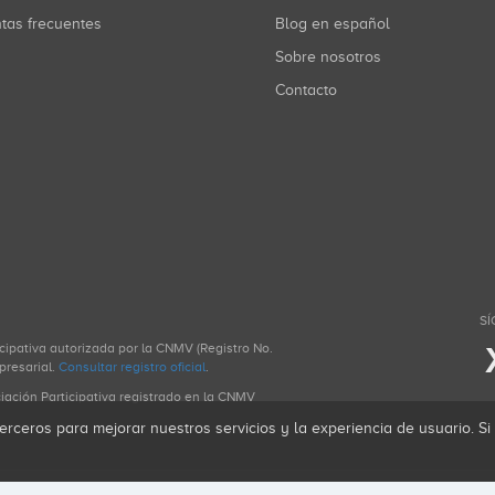
ntas frecuentes
Blog en español
Sobre nosotros
Contacto
SÍ
icipativa autorizada por la CNMV (Registro No.
presarial.
Consultar registro oficial
.
ciación Participativa registrado en la CNMV
erceros para mejorar nuestros servicios y la experiencia de usuario. S