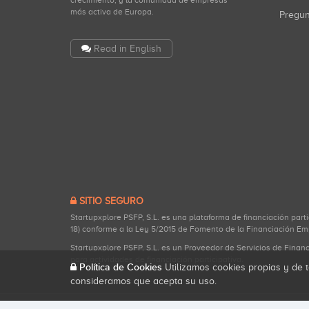
crecimiento, y la comunidad de empresas
más activa de Europa.
Pregu
Read in English
SITIO SEGURO
Startupxplore PSFP, S.L. es una plataforma de financiación part
18) conforme a la Ley 5/2015 de Fomento de la Financiación Em
Startupxplore PSFP, S.L. es un Proveedor de Servicios de Finan
para actividades de financiación participativa.
Política de Cookies
Utilizamos cookies propias y de t
consideramos que acepta su uso.