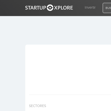
Invertir
BUS
BUSCO FINANCIACIÓN
REGISTRO
ACCESO
Inicio
Invertir
SECTORES