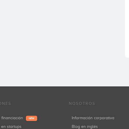
ONES
NOSOTROS
r financiación
Información corporativa
NEW
r en startups
Blog en inglés