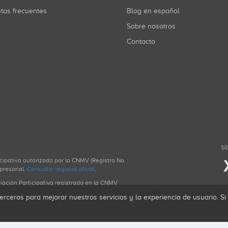
ntas frecuentes
Blog en español
Sobre nosotros
Contacto
SÍ
icipativa autorizada por la CNMV (Registro No.
presarial.
Consultar registro oficial
.
ciación Participativa registrado en la CNMV
erceros para mejorar nuestros servicios y la experiencia de usuario. S