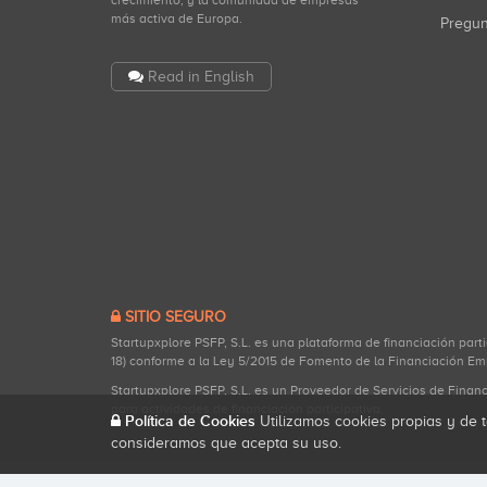
crecimiento, y la comunidad de empresas
más activa de Europa.
Pregu
Read in English
SITIO SEGURO
Startupxplore PSFP, S.L. es una plataforma de financiación part
18) conforme a la Ley 5/2015 de Fomento de la Financiación Em
Startupxplore PSFP, S.L. es un Proveedor de Servicios de Finan
para actividades de financiación participativa.
Política de Cookies
Utilizamos cookies propias y de t
consideramos que acepta su uso.