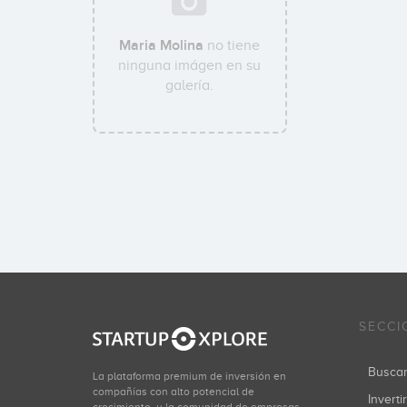
Maria Molina
no tiene
ninguna imágen en su
galería.
SECCI
Busca
La plataforma premium de inversión en
compañías con alto potencial de
Inverti