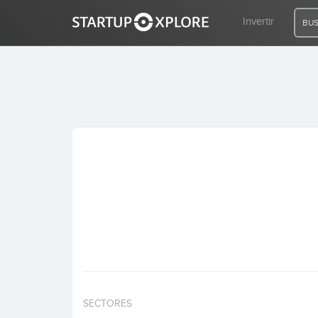
Invertir
BUS
BUSCO FINANCIACIÓN
REGISTRO
ACCESO
Inicio
Invertir
SECTORES