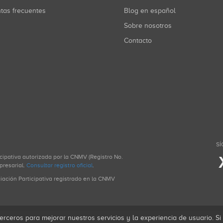
ntas frecuentes
Blog en español
Sobre nosotros
Contacto
SÍ
icipativa autorizada por la CNMV (Registro No.
presarial.
Consultar registro oficial
.
ciación Participativa registrado en la CNMV
erceros para mejorar nuestros servicios y la experiencia de usuario. S