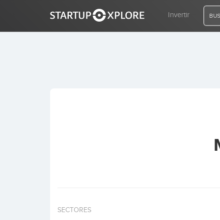
Invertir
BUS
BUSCO FINANCIACIÓN
REGISTRO
ACCESO
Inicio
Invertir
SECTORES