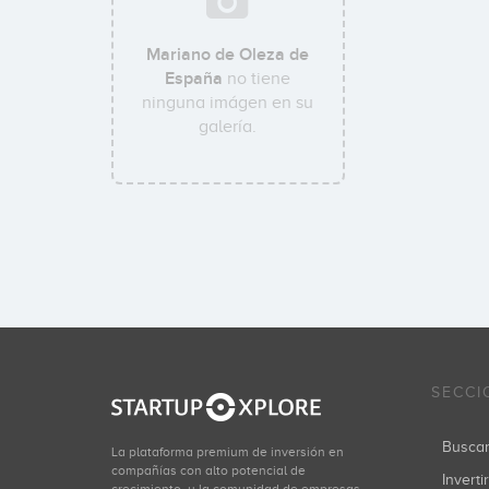
Mariano de Oleza de
España
no tiene
ninguna imágen en su
galería.
SECCI
Busca
La plataforma premium de inversión en
compañías con alto potencial de
Inverti