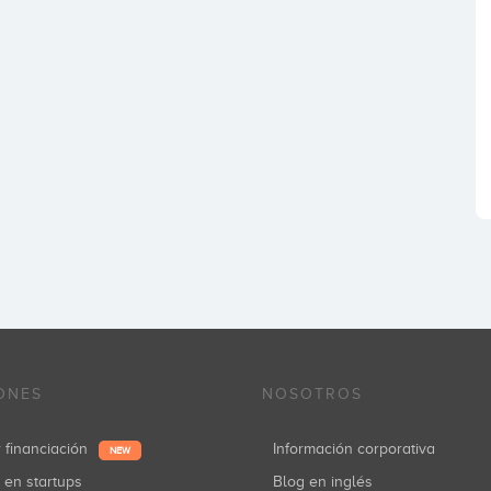
ONES
NOSOTROS
r financiación
Información corporativa
NEW
r en startups
Blog en inglés