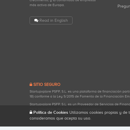
crecimiento, y la comunidad de empresas
más activa de Europa.
Pregu
Read in English
SITIO SEGURO
Startupxplore PSFP, S.L. es una plataforma de financiación part
18) conforme a la Ley 5/2015 de Fomento de la Financiación Em
Startupxplore PSFP, S.L. es un Proveedor de Servicios de Finan
para actividades de financiación participativa.
Política de Cookies
Utilizamos cookies propias y de t
consideramos que acepta su uso.