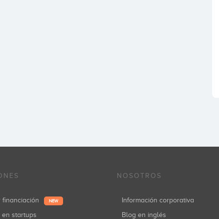
ONES
NOSOTROS
r financiación
Información corporativa
NEW
r en startups
Blog en inglés