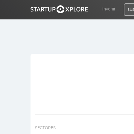
Invertir
BUS
BUSCO FINANCIACIÓN
REGISTRO
ACCESO
Inicio
Invertir
SECTORES