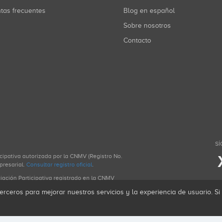
ntas frecuentes
Blog en español
Sobre nosotros
Contacto
SÍ
icipativa autorizada por la CNMV (Registro No.
presarial.
Consultar registro oficial
.
ciación Participativa registrado en la CNMV
erceros para mejorar nuestros servicios y la experiencia de usuario. S