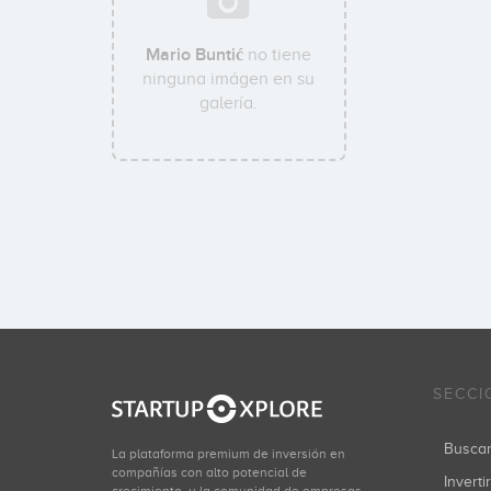
Mario Buntić
no tiene
ninguna imágen en su
galería.
SECCI
Busca
La plataforma premium de inversión en
compañías con alto potencial de
Inverti